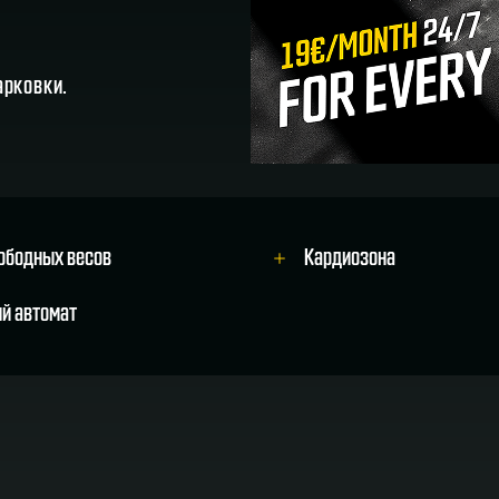
арковки.
ободных весов
Kардиозона
й автомат