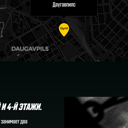
Даугавпилс
 И 4-Й ЭТАЖИ.
 занимает два